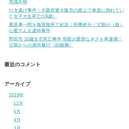
意識不明
ひき逃げ事件｜大阪府東大阪市の路上で車道に倒れてい
た女子大生死亡(19歳）
栗原勇一郎を傷害致死で起訴｜刑事処分｜父親が（娘）
心愛さんを虐待事件
野田市 10歳女児死亡事件 母親の栗原なぎさを再逮捕｜
父親からの虐待暴行（顔画層）
最近のコメント
アーカイブ
2019年
12月
5月
4月
3月