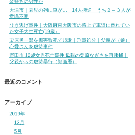
金持ちの男性が
大津市｜園児の列に車が… 14人搬送 うち２～３人が
意識不明
ひき逃げ事件｜大阪府東大阪市の路上で車道に倒れてい
た女子大生死亡(19歳）
栗原勇一郎を傷害致死で起訴｜刑事処分｜父親が（娘）
心愛さんを虐待事件
野田市 10歳女児死亡事件 母親の栗原なぎさを再逮捕｜
父親からの虐待暴行（顔画層）
最近のコメント
アーカイブ
2019年
12月
5月