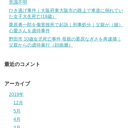
意識不明
ひき逃げ事件｜大阪府東大阪市の路上で車道に倒れてい
た女子大生死亡(19歳）
栗原勇一郎を傷害致死で起訴｜刑事処分｜父親が（娘）
心愛さんを虐待事件
野田市 10歳女児死亡事件 母親の栗原なぎさを再逮捕｜
父親からの虐待暴行（顔画層）
最近のコメント
アーカイブ
2019年
12月
5月
4月
3月