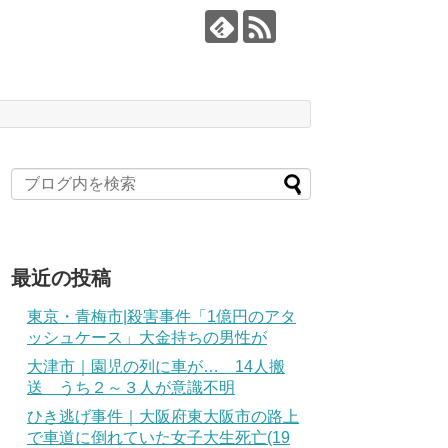
最近の投稿
東京・青梅市|殺害事件「1億円のアタ
ッシュケース」大金持ちの男性が
大津市｜園児の列に車が… 14人搬
送 うち２～３人が意識不明
ひき逃げ事件｜大阪府東大阪市の路上
で車道に倒れていた女子大生死亡(19