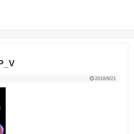
P_V
2018/9/21