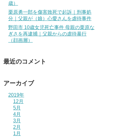
歳）
栗原勇一郎を傷害致死で起訴｜刑事処
分｜父親が（娘）心愛さんを虐待事件
野田市 10歳女児死亡事件 母親の栗原な
ぎさを再逮捕｜父親からの虐待暴行
（顔画層）
最近のコメント
アーカイブ
2019年
12月
5月
4月
3月
2月
1月