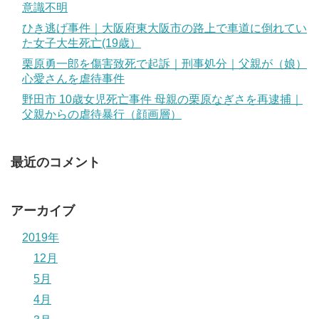
意識不明
ひき逃げ事件｜大阪府東大阪市の路上で車道に倒れてい
た女子大生死亡(19歳）
栗原勇一郎を傷害致死で起訴｜刑事処分｜父親が（娘）
心愛さんを虐待事件
野田市 10歳女児死亡事件 母親の栗原なぎさを再逮捕｜
父親からの虐待暴行（顔画層）
最近のコメント
アーカイブ
2019年
12月
5月
4月