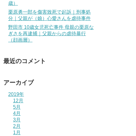
歳）
栗原勇一郎を傷害致死で起訴｜刑事処
分｜父親が（娘）心愛さんを虐待事件
野田市 10歳女児死亡事件 母親の栗原な
ぎさを再逮捕｜父親からの虐待暴行
（顔画層）
最近のコメント
アーカイブ
2019年
12月
5月
4月
3月
2月
1月