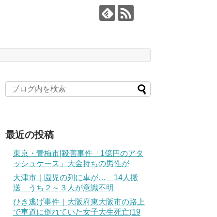
最近の投稿
東京・青梅市|殺害事件「1億円のアタ
ッシュケース」大金持ちの男性が
大津市｜園児の列に車が… 14人搬
送 うち２～３人が意識不明
ひき逃げ事件｜大阪府東大阪市の路上
で車道に倒れていた女子大生死亡(19