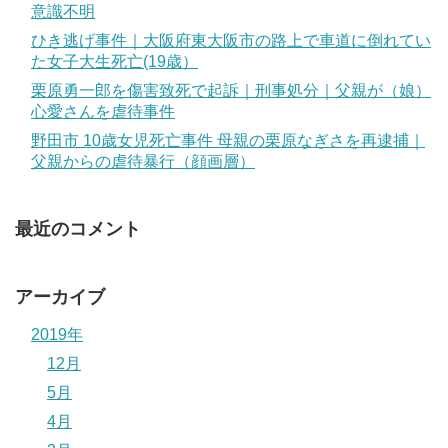
意識不明
ひき逃げ事件｜大阪府東大阪市の路上で車道に倒れてい
た女子大生死亡(19歳）
栗原勇一郎を傷害致死で起訴｜刑事処分｜父親が（娘）
心愛さんを虐待事件
野田市 10歳女児死亡事件 母親の栗原なぎさを再逮捕｜
父親からの虐待暴行（顔画層）
最近のコメント
アーカイブ
2019年
12月
5月
4月