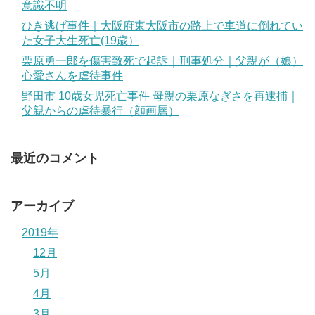
意識不明
ひき逃げ事件｜大阪府東大阪市の路上で車道に倒れてい
た女子大生死亡(19歳）
栗原勇一郎を傷害致死で起訴｜刑事処分｜父親が（娘）
心愛さんを虐待事件
野田市 10歳女児死亡事件 母親の栗原なぎさを再逮捕｜
父親からの虐待暴行（顔画層）
最近のコメント
アーカイブ
2019年
12月
5月
4月
3月