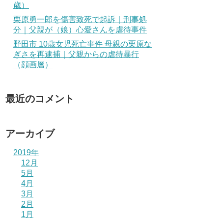
歳）
栗原勇一郎を傷害致死で起訴｜刑事処
分｜父親が（娘）心愛さんを虐待事件
野田市 10歳女児死亡事件 母親の栗原な
ぎさを再逮捕｜父親からの虐待暴行
（顔画層）
最近のコメント
アーカイブ
2019年
12月
5月
4月
3月
2月
1月