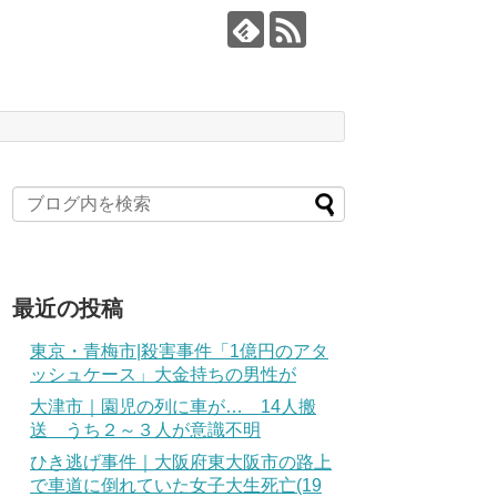
最近の投稿
東京・青梅市|殺害事件「1億円のアタ
ッシュケース」大金持ちの男性が
大津市｜園児の列に車が… 14人搬
送 うち２～３人が意識不明
ひき逃げ事件｜大阪府東大阪市の路上
で車道に倒れていた女子大生死亡(19