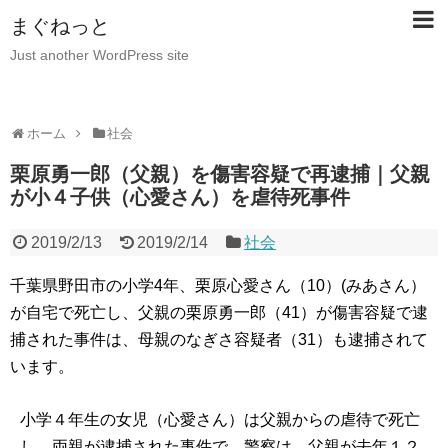
まぐねっと
Just another WordPress site
ホーム
社会
栗原勇一郎（父親）を傷害容疑で再逮捕｜父親
が小４子供（心愛さん）を虐待死事件
2019/2/13
2019/2/14
社会
千葉県野田市の小学4年、栗原心愛さん（10）(みあさん）
が自宅で死亡し、父親の栗原勇一郎（41）が傷害容疑で逮
捕された事件は、母親のなぎさ容疑者（31）も逮捕されて
います。
小学４年生の女児（心愛さん）は父親からの虐待で死亡
し、両親が逮捕された事件で、警察は、父親が去年１２