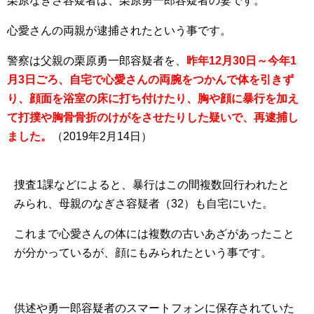
栗原なぎさ容疑者は、栗原勇一郎容疑者の妻です。
心愛さんの両親が逮捕されたという事です。
警察は父親の栗原勇一郎容疑者を、
昨年12月30日～今年1
月3日ごろ、自宅で心愛さんの両腕をつかんで体を引きず
り、顔面を浴室の床に打ち付けたり、胸や顔に暴行を加え
て打撲や胸骨骨折のけがをさせたりした疑いで、
再逮捕し
まし
た
。
（2019年2月14日）
捜査1課などによると、暴行はこの間複数回行われたと
みられ、母親のなぎさ容疑者（32）も自宅にいた。
これまで心愛さんの体には複数の古いあざがあったこと
が分かっているが、顔にもみられたという事です。
供述や勇一郎容疑者のスマートフォンに保存されていた