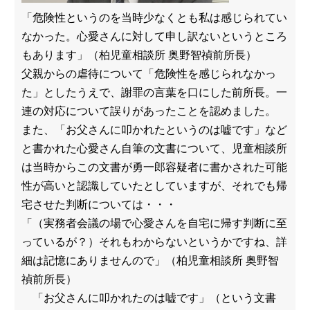
「危険性というのを当時少なくとも私は感じられてい
なかった。心愛さんに対して申し訳ないというところ
もあります」（柏児童相談所 奥野智禎前所長）
父親からの虐待について「危険性を感じられなかっ
た」としたうえで、謝罪の言葉を口にした前所長。一
連の対応について誤りがあったことを認めました。
また、「お父さんに叩かれたというのは嘘です」など
と書かれた心愛さん自筆の文書について、児童相談所
は当時からこの文書が勇一郎容疑者に書かされた可能
性が高いと認識していたとしていますが、それでも帰
宅させた判断については・・・
「（実務者会議の場で心愛さんを自宅に帰す判断に至
っているが？）それもわからないというかですね、詳
細は記憶にありませんので」（柏児童相談所 奥野智
禎前所長）
「お父さんに叩かれたのは嘘です」（という文書