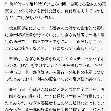
午前10時～午後11時10分ごろの間、自宅で心愛さんの頭
髪を引っ張り冷水を掛けたほか、首付近を両手でつかむ
などしてけがをさせた疑い。
捜査関係者によると、心愛さんに対する直接的な暴行
は勇一郎容疑者が行っていた。なぎさ容疑者は一連の暴
行の過程で、「廊下で立ってなさい」「正座しなさい。
ごはんは抜き」などと、一緒になって叱責したという。
県警は、なぎさ容疑者が以前にドメスティックバイオ
レンス（DV）を受けていたことを把握している。ただ
事件当日、勇一郎容疑者から暴行への加担の指示はなか
ったとみており、関与の度合いなどを引き続き調べる。
事件当日、心愛さんは両親と妹と共に自宅にいた。勇
一郎容疑者は暴行後、すぐに通報せず数時間放置してい
たとみられ、なぎさ容疑者もこの間に通報などはしてい
なかった。勇一郎容疑者が同日午後11時すぎ、「娘とも