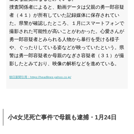
捜査関係者によると、動画データは父親の勇一郎容疑
者（４１）が所有していた記録媒体に保存されてい
た。県警が確認したところ、１月にスマートフォンで
撮影された可能性が高いことがわかった。心愛さんが
勇一郎容疑者とみられる人物から暴行を受ける様子
や、ぐったりしている姿などが映っていたという。県
警は勇一郎容疑者か母親のなぎさ容疑者（３１）が撮
影したとみており、映像の解析などを進めている。
朝日新聞引用：https://headlines.yahoo.co.jp/
小4女児死亡事件で母親も逮捕・1月24日