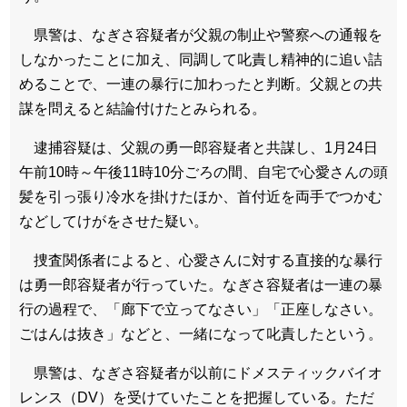
県警は、なぎさ容疑者が父親の制止や警察への通報を
しなかったことに加え、同調して叱責し精神的に追い詰
めることで、一連の暴行に加わったと判断。父親との共
謀を問えると結論付けたとみられる。
逮捕容疑は、父親の勇一郎容疑者と共謀し、1月24日
午前10時～午後11時10分ごろの間、自宅で心愛さんの頭
髪を引っ張り冷水を掛けたほか、首付近を両手でつかむ
などしてけがをさせた疑い。
捜査関係者によると、心愛さんに対する直接的な暴行
は勇一郎容疑者が行っていた。なぎさ容疑者は一連の暴
行の過程で、「廊下で立ってなさい」「正座しなさい。
ごはんは抜き」などと、一緒になって叱責したという。
県警は、なぎさ容疑者が以前にドメスティックバイオ
レンス（DV）を受けていたことを把握している。ただ