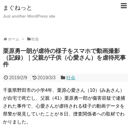
まぐねっと
Just another WordPress site
ホーム
社会
栗原勇一朗が虐待の様子をスマホで動画撮影
（記録）｜父親が子供（心愛さん）を虐待死事
件
2019/2/9
2019/3/3
社会
千葉県野田市の小学4年、栗原心愛さん（10）(みあさん）
が自宅で死亡し、父親（41）栗原勇一郎が傷害容疑で逮捕
された事件で、心愛さんが虐待される様子の動画データを
県警が発見していたことが８日、捜査関係者への取材でわ
かりました。