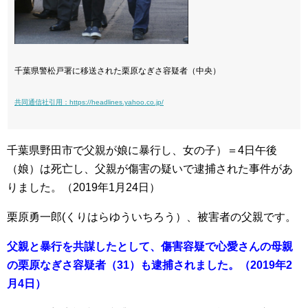
千葉県警松戸署に移送された栗原なぎさ容疑者（中央）
共同通信社引用：https://headlines.yahoo.co.jp/
千葉県野田市で父親が娘に暴行し、女の子）＝4日午後
（娘）は死亡し、父親が傷害の疑いで逮捕された事件があ
りました。（2019年1月24日）
栗原勇一郎(くりはらゆういちろう）、被害者の父親です。
父親と暴行を共謀したとして、傷害容疑で心愛さんの母親
の栗原なぎさ容疑者（31）も逮捕されました。（2019年2
月4日）