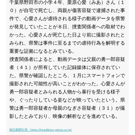
千葉県野田市の小学４年、栗原心愛（みあ）さん（１
０）が自宅で死亡し、両親が傷害容疑で逮捕された事
件で、心愛さんが虐待される様子の動画データを県警
が発見していたことが８日、捜査関係者への取材でわ
かった。心愛さんが死亡した日より前に撮影されたと
みられ、県警は事件に至るまでの虐待行為を解明する
重要な証拠になるとみている。
捜査関係者によると、動画データは父親の勇一郎容疑
者（４１）が所有していた記録媒体に保存されてい
た。県警が確認したところ、１月にスマートフォンで
撮影された可能性が高いことがわかった。心愛さんが
勇一郎容疑者とみられる人物から暴行を受ける様子
や、ぐったりしている姿などが映っていたという。県
警は勇一郎容疑者か母親のなぎさ容疑者（３１）が撮
影したとみており、映像の解析などを進めている。
朝日新聞引用：https://headlines.yahoo.co.jp/