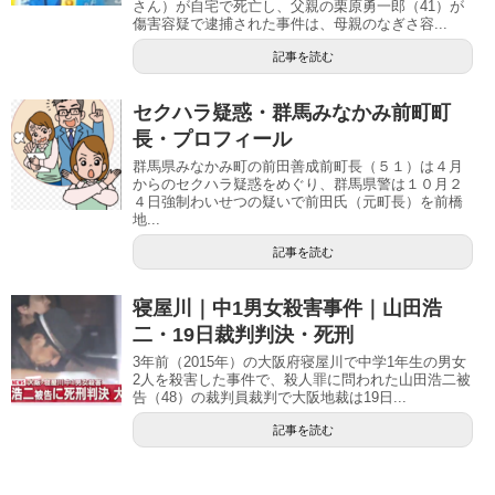
さん）が自宅で死亡し、父親の栗原勇一郎（41）が
傷害容疑で逮捕された事件は、母親のなぎさ容...
記事を読む
セクハラ疑惑・群馬みなかみ前町町
長・プロフィール
群馬県みなかみ町の前田善成前町長（５１）は４月
からのセクハラ疑惑をめぐり、群馬県警は１０月２
４日強制わいせつの疑いで前田氏（元町長）を前橋
地...
記事を読む
寝屋川｜中1男女殺害事件｜山田浩
二・19日裁判判決・死刑
3年前（2015年）の大阪府寝屋川で中学1年生の男女
2人を殺害した事件で、殺人罪に問われた山田浩二被
告（48）の裁判員裁判で大阪地裁は19日...
記事を読む