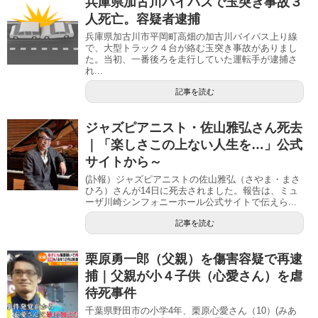
兵庫県加古川バイパスで玉突き事故３
人死亡。容疑者逮捕
兵庫県加古川市平岡町高畑の加古川バイパス上り線
で、大型トラック４台が絡む玉突き事故がありまし
た。当初、一番後ろを走行していた運転手が逮捕さ
れ...
記事を読む
ジャズピアニスト・佐山雅弘さん死去
｜「楽しさこの上ない人生を…」公式
サイトから～
(訃報）ジャズピアニストの佐山雅弘（さやま・まさ
ひろ）さんが14日に死去されました。報告は、ミュ
ーザ川崎シンフォニーホール公式サイトで伝えら...
記事を読む
栗原勇一郎（父親）を傷害容疑で再逮
捕｜父親が小４子供（心愛さん）を虐
待死事件
千葉県野田市の小学4年、栗原心愛さん（10）(みあ