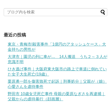
最近の投稿
東京・青梅市|殺害事件「1億円のアタッシュケース」大
金持ちの男性が
大津市｜園児の列に車が… 14人搬送 うち２～３人が
意識不明
ひき逃げ事件｜大阪府東大阪市の路上で車道に倒れてい
た女子大生死亡(19歳）
栗原勇一郎を傷害致死で起訴｜刑事処分｜父親が（娘）
心愛さんを虐待事件
野田市 10歳女児死亡事件 母親の栗原なぎさを再逮捕｜
父親からの虐待暴行（顔画層）