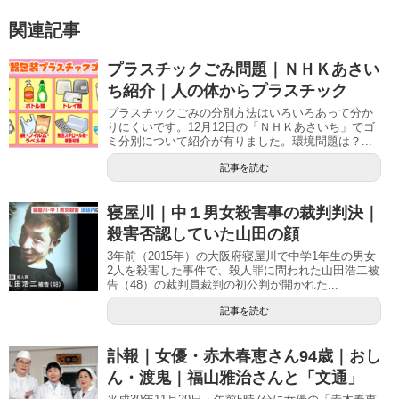
関連記事
プラスチックごみ問題｜ＮＨＫあさい
ち紹介｜人の体からプラスチック
プラスチックごみの分別方法はいろいろあって分か
りにくいです。12月12日の「ＮＨＫあさいち」でゴ
ミ分別について紹介が有りました。環境問題は？...
記事を読む
寝屋川｜中１男女殺害事の裁判判決｜
殺害否認していた山田の顔
3年前（2015年）の大阪府寝屋川で中学1年生の男女
2人を殺害した事件で、殺人罪に問われた山田浩二被
告（48）の裁判員裁判の初公判が開かれた...
記事を読む
訃報｜女優・赤木春恵さん94歳｜おし
ん・渡鬼｜福山雅治さんと「文通」