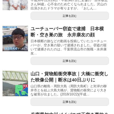
平成30年11月29日・午前5時7分に女優の「赤木春恵
さん94歳」心不全のため亡くなられました。沢山の
出演されたドラマが有りますが、「おしん...
記事を読む
ユーチューバー窃盗で逮捕 日本横
断・空き巣の旅 永井康友の顔
日本横断の旅などの動画を投稿していたユーチュー
バーが、空き巣の疑いで逮捕されました。窃盗の疑
いで逮捕されたのは、千葉県流山市の無職・永井康
友...
記事を読む
山口・貨物船衝突事故｜大橋に衝突し
た映像公開｜断水は40日ぶりに
山口県の離島・周防大島（周防大島町）と対岸の柳
井市とを結ぶ大島大橋が、貨物船の衝突により大き
な被害が出ました。(2018/10/22)(平成...
記事を読む