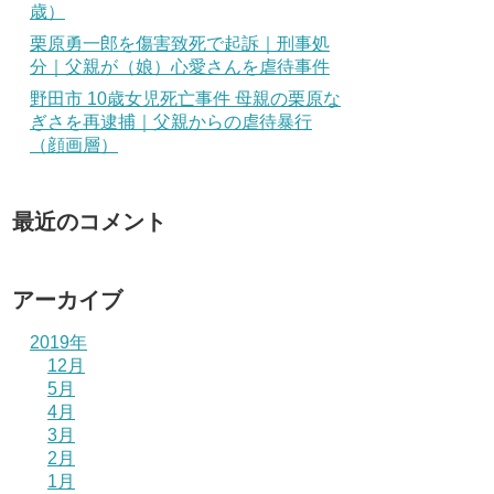
歳）
栗原勇一郎を傷害致死で起訴｜刑事処
分｜父親が（娘）心愛さんを虐待事件
野田市 10歳女児死亡事件 母親の栗原な
ぎさを再逮捕｜父親からの虐待暴行
（顔画層）
最近のコメント
アーカイブ
2019年
12月
5月
4月
3月
2月
1月