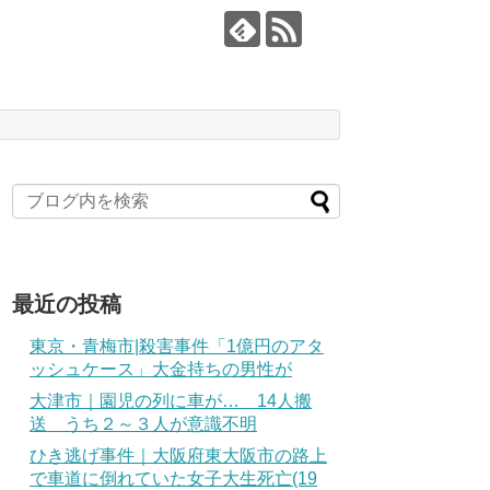
最近の投稿
東京・青梅市|殺害事件「1億円のアタ
ッシュケース」大金持ちの男性が
大津市｜園児の列に車が… 14人搬
送 うち２～３人が意識不明
ひき逃げ事件｜大阪府東大阪市の路上
で車道に倒れていた女子大生死亡(19