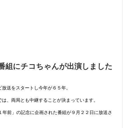
ボ番組にチコちゃんが出演しました
ビ放送をスタートし今年が６５年。
では、両局とも中継することが決まっています。
杯１年前」の記念に企画された番組が９月２２日に放送さ