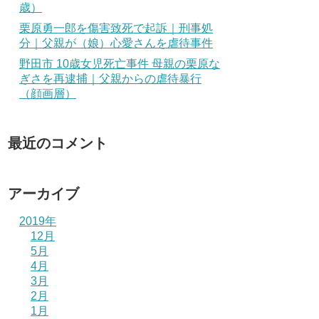
歳）
栗原勇一郎を傷害致死で起訴｜刑事処
分｜父親が（娘）心愛さんを虐待事件
野田市 10歳女児死亡事件 母親の栗原な
ぎさを再逮捕｜父親からの虐待暴行
（顔画層）
最近のコメント
アーカイブ
2019年
12月
5月
4月
3月
2月
1月