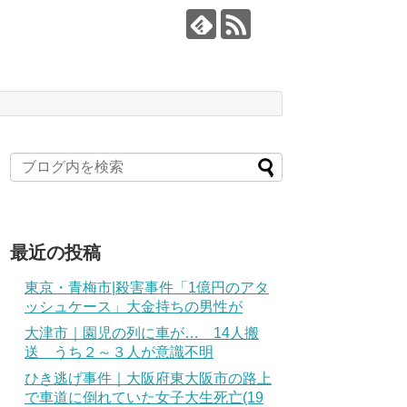
最近の投稿
東京・青梅市|殺害事件「1億円のアタ
ッシュケース」大金持ちの男性が
大津市｜園児の列に車が… 14人搬
送 うち２～３人が意識不明
ひき逃げ事件｜大阪府東大阪市の路上
で車道に倒れていた女子大生死亡(19