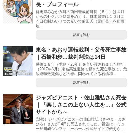
長・プロフィール
群馬県みなかみ町の前田善成前町長（５１）は４月
からのセクハラ疑惑をめぐり、群馬県警は１０月２
４日強制わいせつの疑いで前田氏（元町長）を前橋
地...
記事を読む
東名・あおり運転裁判・父母死亡事故
｜石橋和歩…裁判判決は14日
懲役１８年（求刑・23年）を言い渡されました昨年
（2017年6月）東名高速道路で起きた死亡事故で、危
険運転致死傷などの罪に問われている石橋和...
記事を読む
ジャズピアニスト・佐山雅弘さん死去
｜「楽しさこの上ない人生を…」公式
サイトから～
(訃報）ジャズピアニストの佐山雅弘（さやま・まさ
ひろ）さんが14日に死去されました。報告は、ミュ
ーザ川崎シンフォニーホール公式サイトで伝えら...