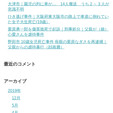
大津市｜園児の列に車が… 14人搬送 うち２～３人が
意識不明
ひき逃げ事件｜大阪府東大阪市の路上で車道に倒れてい
た女子大生死亡(19歳）
栗原勇一郎を傷害致死で起訴｜刑事処分｜父親が（娘）
心愛さんを虐待事件
野田市 10歳女児死亡事件 母親の栗原なぎさを再逮捕｜
父親からの虐待暴行（顔画層）
最近のコメント
アーカイブ
2019年
12月
5月
4月