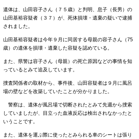
遺体は、山田容子さん（７５歳）と判明、息子（長男）の
山田基裕容疑者（３７）が、死体損壊・遺棄の疑いで逮捕
されました。
山田基裕容疑者は今年９月に同居する母親の容子さん（
75
歳）の遺体を損壊・遺棄した容疑を認めている。
また、県警は容子さん（母親）の死亡原因などの事情を知
っているとみて追及しています。
捜査関係者の取材から、事件後、山田容疑者は９月に風呂
場の壁などを改築していたことが分かりました。
警察は、遺体が風呂場で切断されたとみて先週から捜索
していましたが、目立った血液反応は検出されなかったと
いうことです。
また、遺体を運ぶ際に使ったとみられる車のシートは張り