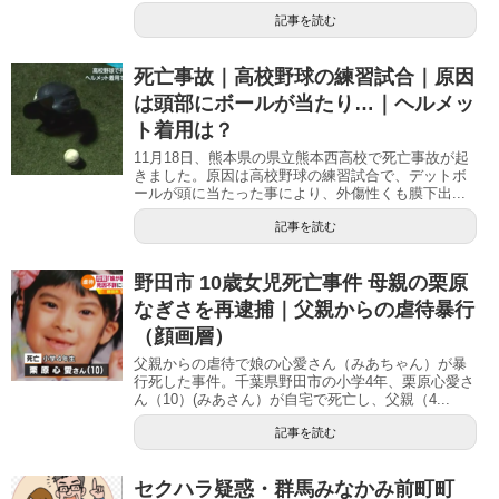
記事を読む
死亡事故｜高校野球の練習試合｜原因
は頭部にボールが当たり…｜ヘルメッ
ト着用は？
11月18日、熊本県の県立熊本西高校で死亡事故が起
きました。原因は高校野球の練習試合で、デットボ
ールが頭に当たった事により、外傷性くも膜下出...
記事を読む
野田市 10歳女児死亡事件 母親の栗原
なぎさを再逮捕｜父親からの虐待暴行
（顔画層）
父親からの虐待で娘の心愛さん（みあちゃん）が暴
行死した事件。千葉県野田市の小学4年、栗原心愛さ
ん（10）(みあさん）が自宅で死亡し、父親（4...
記事を読む
セクハラ疑惑・群馬みなかみ前町町