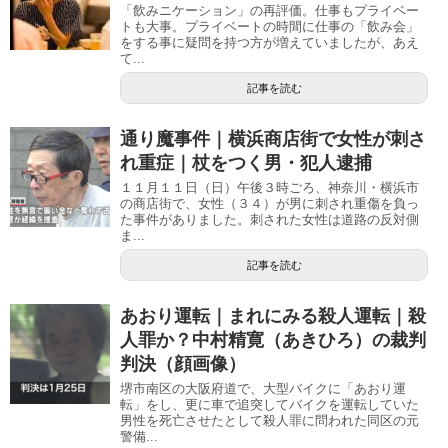
「飲みニケーション」の再評価。仕事もプライベー
トも大事。プライベートの時間に仕事の「飲み会」
をする事に疑問を持つ方が増えていましたが、あえ
て...
記事を読む
通り魔事件｜横浜商店街で女性が刺さ
れ重症｜杖をつく男・犯人逮捕
１１月１１日（日）午後３時ごろ、神奈川・横浜市
の商店街で、女性（３４）が男に刺され重傷を負っ
た事件がありました。刺された女性は道路の反対側
ま...
記事を読む
あおり運転｜まれにみる殺人運転｜殺
人罪か？中村精寛（あきひろ）の裁判
判決（顔画像）
堺市南区の大阪府道で、大型バイクに「あおり運
転」をし、更に車で追突してバイクを運転していた
男性を死亡させたとして殺人罪に問われた同区の元
警備...